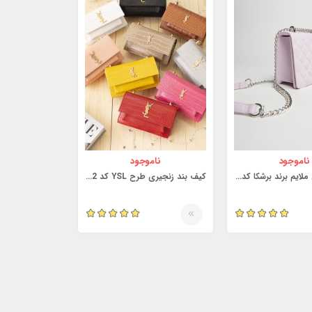
ناموجود
ناموجود
کیف صورتی ملایم برند برشکا کد 3954687
کیف بند زنجیری طرح YSL کد 3889132