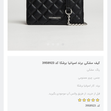
کیف مشکی برند اسپانیا برشکا کد 3958923
رنگ: مشکی
جنس: چرم مصنوعی
برند: کار اسپانیا برشکا
قبل از خرید، از طریق واتس آپ موجودی بگیرید.
کد: 3958923