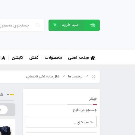
سبد خرید :
0
صفحه اصلی
محصولات
کفش
کاپشن
بارا
برچسب‌ها
شال ساده نخی تابستانی
شا
فیلتر
جستجو در نتایج