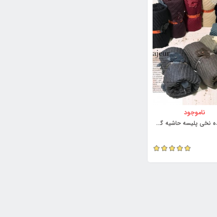
ناموجود
شال ساده نخی پلیسه حاشیه گل برجسته کد 3871277