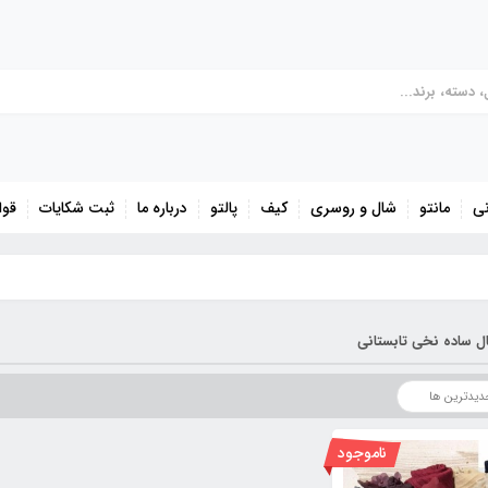
نی
مانتو
شال و روسری
کیف
پالتو
درباره ما
ثبت شکایات
قوا
ل ساده نخی تابستانی
ناموجود