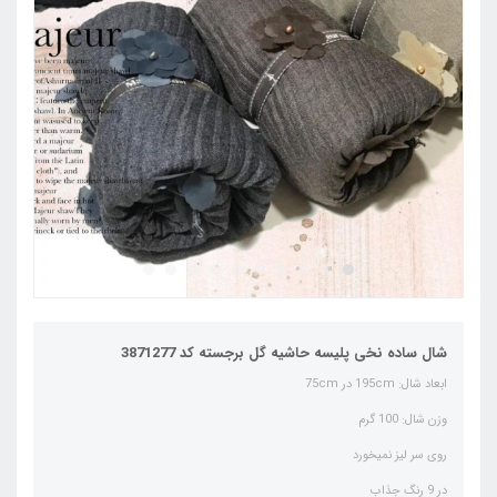
شال ساده نخی پلیسه حاشیه گل برجسته کد 3871277
ابعاد شال: 195cm در 75cm
وزن شال: 100 گرم
روی سر لیز نمیخورد
در 9 رنگ جذاب