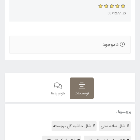
کد: 3871277
ناموجود
توضیحات
بازخوردها
برچسبها :
# شال ساده نخی
# شال حاشیه گل برجسته