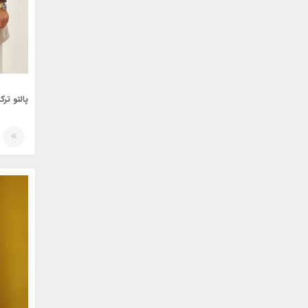
پالتو ترک س