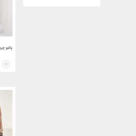
پالتو چرم م