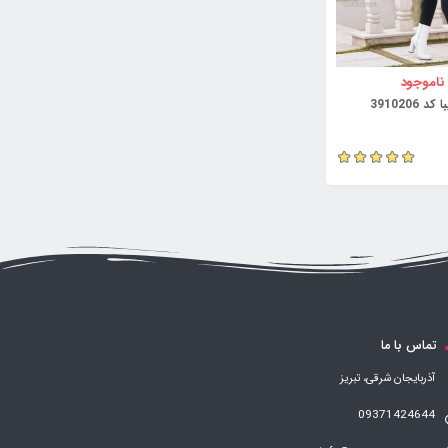
ناموجود
 3910206
تماس با ما
آذربایجان شرقی، تبریز
09371424644