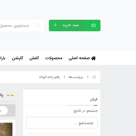
سبد خرید :
0
صفحه اصلی
محصولات
کفش
کاپشن
بارا
برچسب‌ها
پالتو زنانه کوتاه
پال
فیلتر
جستجو در نتایج