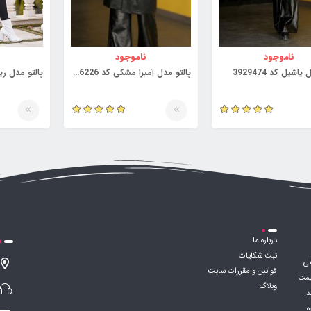
ناموجود
ناموجود
اشیل کد 3929474
پالتو مدل آمیرا مشکی کد 3926226
پالتو مدل ریبا کد
درباره ما
ثبت شکایات
نی
قوانین و مقررات سایت
قیمت
وبلاگ
د.
ه