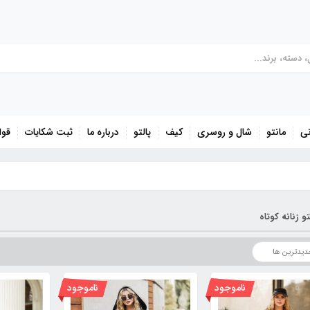
نی
مانتو
شال و روسری
کیف
پالتو
درباره ما
ثبت شکایات
قوا
تو زنانه کوتاه
ناموجود
ناموجود