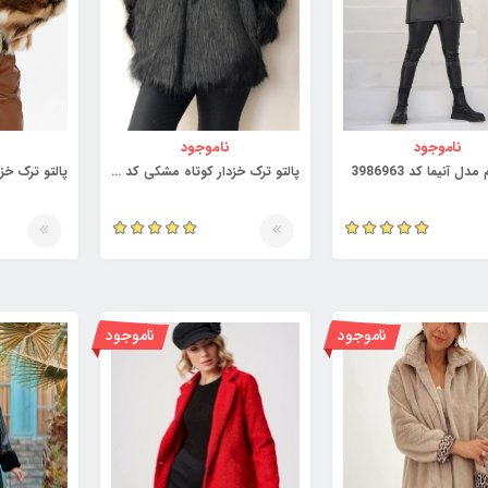
ناموجود
ناموجود
دل آنیما کد 3986963
پالتو ترک خزدار کوتاه مشکی کد 3973493
ناموجود
ناموجود