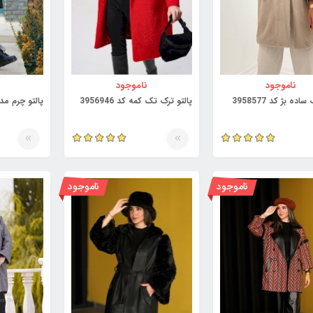
ناموجود
ناموجود
اده بژ کد 3958577
پالتو ترک تک کمه کد 3956946
ناموجود
ناموجود