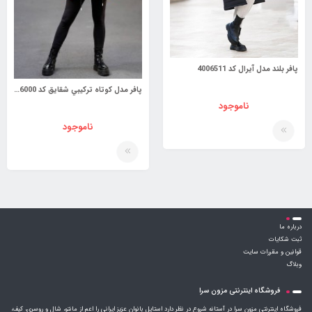
پافر بلند مدل آیرال کد 4006511
پافر مدل كوتاه تركيبي شقايق کد 3926000
ناموجود
ناموجود
درباره ما
ثبت شکایات
قوانین و مقررات سایت
وبلاگ
فروشگاه اینترنتی مزون سرا
فروشگاه اینترنتی مزون سرا در آستانه شروع در نظر دارد استایل بانوان عزیز ایرانی را اعم از مانتو، شال و روسری، کیف،