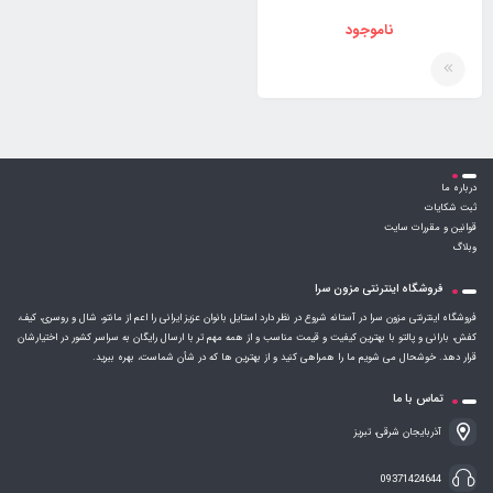
ناموجود
درباره ما
ثبت شکایات
قوانین و مقررات سایت
وبلاگ
فروشگاه اینترنتی مزون سرا
فروشگاه اینترنتی مزون سرا در آستانه شروع در نظر دارد استایل بانوان عزیز ایرانی را اعم از مانتو، شال و روسری، کیف،
کفش، بارانی و پالتو با بهترین کیفیت و قیمت مناسب و از همه مهم تر با ارسال رایگان به سراسر کشور در اختیارشان
قرار دهد. خوشحال می شویم ما را همراهی کنید و از بهترین ها که در شأن شماست، بهره ببرید.
تماس با ما
آذربایجان شرقی، تبریز
09371424644