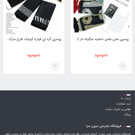
روسری نخی فشن حاشیه منگوله دار کد 3880471
روسری گره ای قواره کوچک طرح مارک کد 3876814
ناموجود
ناموجود
درباره ما
ثبت شکایات
قوانین و مقررات سایت
وبلاگ
فروشگاه اینترنتی مزون سرا
فروشگاه اینترنتی مزون سرا در آستانه شروع در نظر دارد استایل بانوان عزیز ایرانی را اعم از مانتو، شال و روسری، کیف،