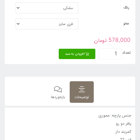
رنگ
سایز
578,000
تومان
تعداد
افزودن به سبد
توضیحات
بازخوردها
جنس پارچه: مموری
پافر دو رو
کمربند دار
قد : 77