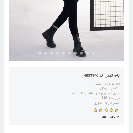
پافر ثمین کد 4833946
پافر دورو مدل ثمین
رنگبندی: ژورنال
سایزبندی: فری سایز مناسب 36 تا 42
دور سینه: 116
جنس پارچه: مموری
کد: 4833946