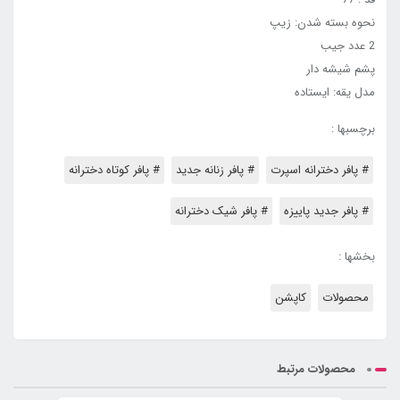
نحوه بسته شدن: زیپ
2 عدد جیب
پشم شیشه دار
مدل یقه: ایستاده
برچسبها :
# پافر دخترانه اسپرت
# پافر زنانه جدید
# پافر کوتاه دخترانه
# پافر جدید پاییزه
# پافر شیک دخترانه
بخشها :
محصولات
کاپشن
محصولات مرتبط