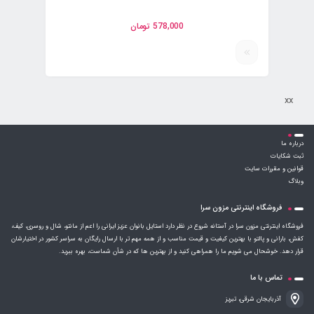
578,000
تومان
xx
درباره ما
ثبت شکایات
قوانین و مقررات سایت
وبلاگ
فروشگاه اینترنتی مزون سرا
فروشگاه اینترنتی مزون سرا در آستانه شروع در نظر دارد استایل بانوان عزیز ایرانی را اعم از مانتو، شال و روسری، کیف،
کفش، بارانی و پالتو با بهترین کیفیت و قیمت مناسب و از همه مهم تر با ارسال رایگان به سراسر کشور در اختیارشان
قرار دهد. خوشحال می شویم ما را همراهی کنید و از بهترین ها که در شأن شماست، بهره ببرید.
تماس با ما
آذربایجان شرقی، تبریز