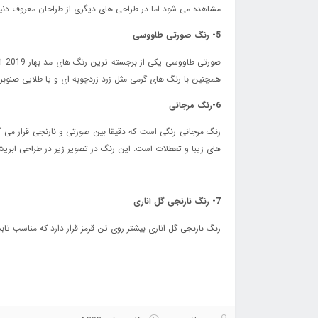
مشاهده می شود اما در طراحی های دیگری از طراحان معروف دنی
5- رنگ صورتی طاووسی
صو
همچنین با رنگ های گرمی مثل زرد زردچوبه ای و یا طلایی صنوبری
6-رنگ مرجانی
های زیبا و تعطلات است. این رنگ در تصویر زیر در طراحی ابریش
7- رنگ نارنجی گل اناری
رنگ نارنجی گل اناری بیشتر روی تن قرمز قرار دارد که مناسب تابستان 2019 بوده و رنگ گرمی است و بیشتر در لباس های غیر رسمی، لانژری و پیراهن های زنانه م