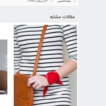
مهسانصیبی
6
اردیبهشت
1398
.
مقالات مشابه