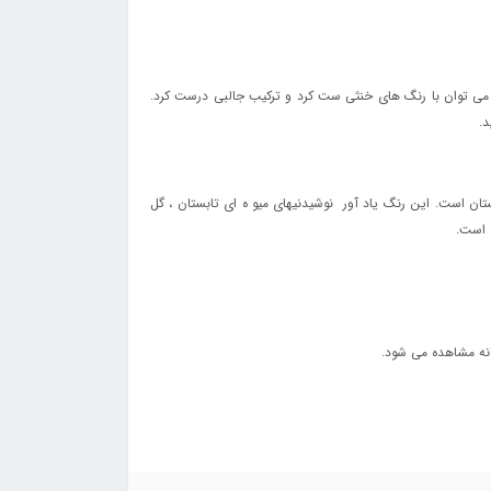
د. در عوض این رنگ را می توان با رنگ های خنثی ست کرد و ترکیب جالبی درست کرد.
د.
ای مد سال 2019 این رنگ بهترین انتخاب بریا فصل بهار و زمستان است. این رنگ یاد آور نوشیدنیهای میو ه ای تابستان ، گل
 است.