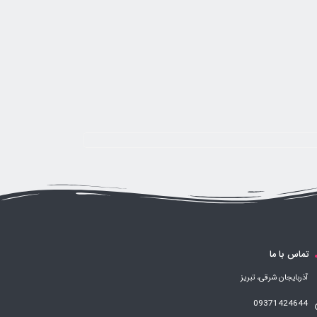
تماس با ما
آذربایجان شرقی، تبریز
09371424644