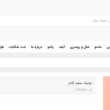
نی
مانتو
شال و روسری
کیف
پالتو
درباره ما
ثبت شکایات
قوا
تونیک سفید گلدار
کد: 3789962