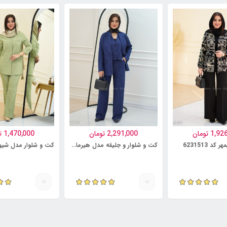
1,92
تومان
2,291,000
تومان
1,470,000
ت
د 6231513
کت و شلوار و جلیقه مدل هیرمان کد 6231499