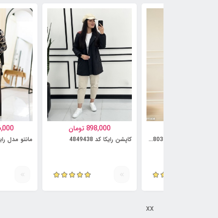
997,000
تومان
898,000
تومان
6,000
کت و دامن مدل آنوشه کد 5814803
کاپشن رایکا کد 4849438
مانتو مدل رایمهر ک
xx