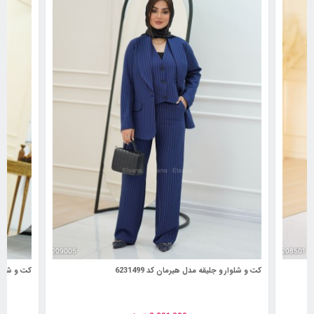
کت و شلوار و جلیقه مدل هیرمان کد 6231499
کت و شلوار م