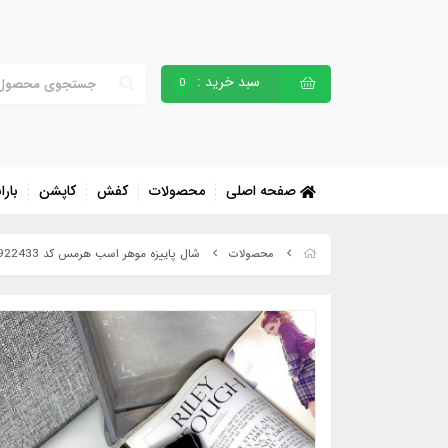
سبد خرید :
0
صفحه اصلی
محصولات
کفش
کاپشن
بارا
شال پاییزه موهر اسب هرمس کد 3922433
محصولات