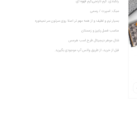
رنگبندی: کرم نارنجی,کرم قهوه ای
سبک: اسپرت / رسمی
بسیار نرم و لطیف و از همه مهم تر اصلا روی سرتون سر نمیخوره
مناسب فصل پاییز و زمستان
شال موهر دیجیتال طرح اسب هرمس
قبل از خرید، از طریق واتس آپ موجودی بگیرید.