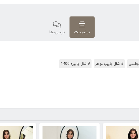
توضیحات
بازخوردها
مجلسی
# شال پاییزه موهر
# شال پاییزه 1400