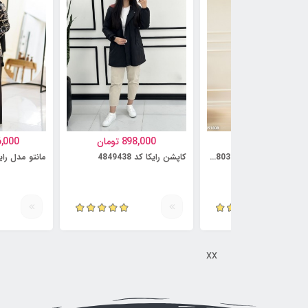
997,000
تومان
898,000
تومان
6,000
کت و دامن مدل آنوشه کد 5814803
کاپشن رایکا کد 4849438
مانتو مدل رایمهر ک
xx