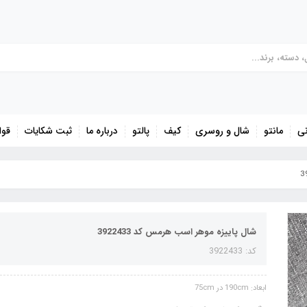
نی
مانتو
شال و روسری
کیف
پالتو
درباره ما
ثبت شکایات
قوا
شال پاییزه موهر اسب هرمس کد 3922433
کد: 3922433
ابعاد: 190cm در 75cm