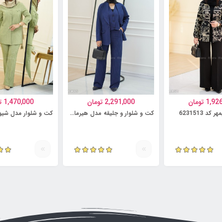
1,92
تومان
2,291,000
تومان
1,470,000
ت
د 6231513
کت و شلوار و جلیقه مدل هیرمان کد 6231499