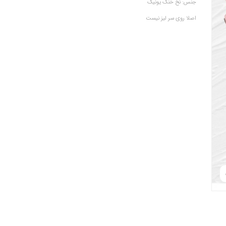
جنس: نخ خنک یونیک
اصلا روی سر لیز نیست