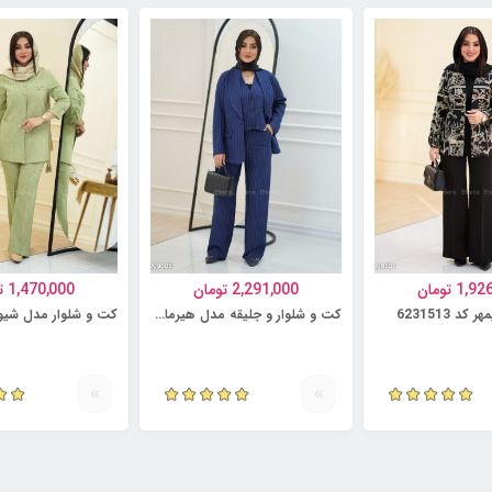
1,92
تومان
2,291,000
تومان
1,470,000
ت
د 6231513
کت و شلوار و جلیقه مدل هیرمان کد 6231499