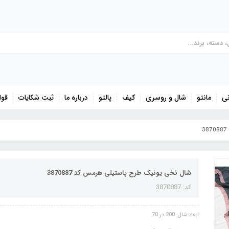
نی
مانتو
شال و روسری
کیف
پالتو
درباره ما
ثبت شکایات
قوا
شال نخی یونیک طرح پاستیلی هرمس کد 3870887
کد: 3870887
ابعاد شال: 200 در 70