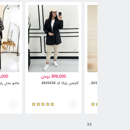
997,000
تومان
898,000
تومان
6,000
کت و دامن مدل آنوشه کد 5814803
کاپشن رایکا کد 4849438
مانتو مدل رایمهر ک
xx