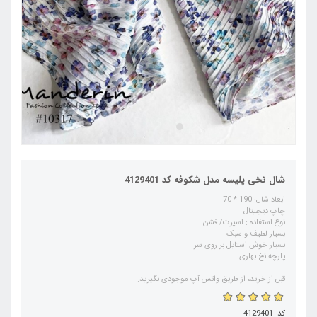
شال نخی پلیسه مدل شکوفه کد 4129401
ابعاد شال: 190 * 70
چاپ دیجیتال
نوع استفاده : اسپرت/ فشن
بسیار لطیف و سبک
بسیار خوش استایل بر روی سر
پارچه نخ بهاری
قبل از خرید، از طریق واتس آپ موجودی بگیرید.
کد: 4129401