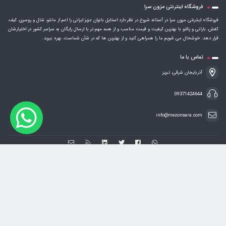
فروشگاه اینترنتی مزون سرا
فروشگاه اینترنتی مزون سرا در آستانه شروع در نظر دارد استایل بانوان عزیز ایرانی را اعم از مانتو، شال و روسری، کیف،
کفش، بارانی و پالتو با بهترین کیفیت و قیمت مناسب و از همه مهم تر با ارسال رایگان به سراسر کشور در اختیارشان
قرار دهد. خوشحال می شویم ما را همراهی کنید و از بهترین ها که در شأن شماست، بهره ببرید.
تماس با ما
آذربایجان شرقی، تبریز
09371424644
info@mezonsara.com
فروشگاه ساخته شده با شاپفا