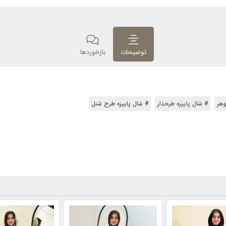
توضیحات
بازخوردها
وهر
# شال پاییزه طرحدار
# شال پاییزه طرح شنل