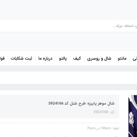
نی
مانتو
شال و روسری
کیف
پالتو
درباره ما
ثبت شکایات
قوا
شال موهر پاییزه طرح شنل کد 3924166
کد: 3924166
ابعاد: 190cm در 75cm