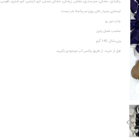
رنگبندی: مشکی، سبز سدری، بنفش، زرشکی، مشکی عسلی، کرم نارنجی، کرم شتری، طوسی
ایستایی بسیار عالی روی سر و‌اصلا سُر نیست
چاپ دور رو
مناسب فصل پاییز
وزن شال: 140 گرم
قبل از خرید، از طریق واتس آپ موجودی بگیرید.