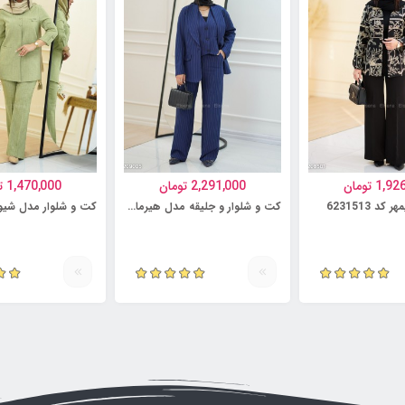
1,92
تومان
2,291,000
تومان
1,470,000
ت
د 6231513
کت و شلوار و جلیقه مدل هیرمان کد 6231499