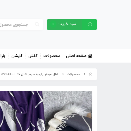
سبد خرید :
0
صفحه اصلی
محصولات
کفش
کاپشن
بارا
شال موهر پاییزه طرح شنل کد 3924166
محصولات