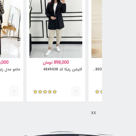
997,000
تومان
898,000
تومان
6,000
کت و دامن مدل آنوشه کد 5814803
کاپشن رایکا کد 4849438
مانتو مدل رایمهر ک
xx