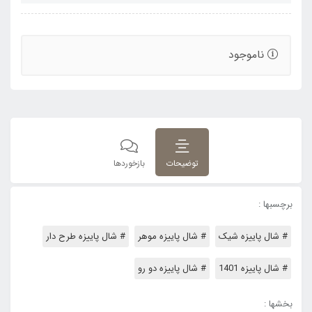
ناموجود
توضیحات
بازخوردها
برچسبها :
# شال پاییزه شیک
# شال پاییزه موهر
# شال پاییزه طرح دار
# شال پاییزه 1401
# شال پاییزه دو رو
بخشها :