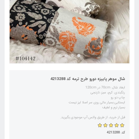
شال موهر پاییزه دورو طرح ترمه کد 4213288
ابعاد شال: 70cm در 120cm
رنگبندی: کرم، سبز، نارنجی
چاپ دو رو
ایستایی بسیار عالی روی سر اصلا لیز نیست
بسیار نرم و لطیف
قبل از خرید، از طریق واتس آپ موجودی بگیرید.
کد: 4213288