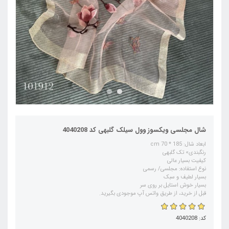
شال مجلسی ویکسوز وول سیلک گلبهی کد 4040208
ابعاد شال: 185 * cm 70
رنگبندی» تک گلبهی
کیفیت بسیار عالی
نوع استفاده: مجلسی/ رسمی
بسیار لطیف و سبک
بسیار خوش استایل بر روی سر
قبل از خرید، از طریق واتس آپ موجودی بگیرید.
کد: 4040208