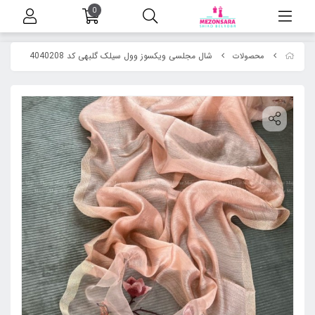
0
شال مجلسی ویکسوز وول سیلک گلبهی کد 4040208
محصولات