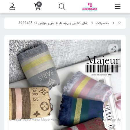
0
شال کشمیر پاییزه طرح لویی ویتون کد 3922435
محصولات