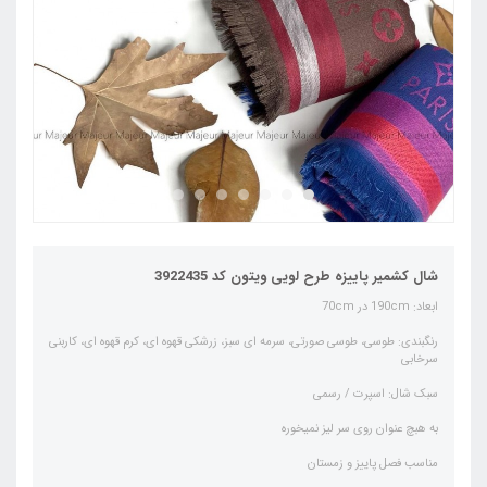
شال کشمیر پاییزه طرح لویی ویتون کد 3922435
ابعاد: 190cm در 70cm
رنگبندی: طوسی، طوسی صورتی، سرمه ای سبز، زرشکی قهوه ای، کرم قهوه ای، کاربنی
سرخابی
سبک شال: اسپرت / رسمی
به هبچ عنوان روی سر لیز نمیخوره
مناسب فصل پاییز و زمستان