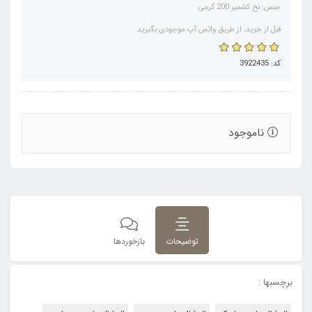
جنس: نخ کشمیر 200 گرمی
قبل از خرید، از طریق واتس آپ موجودی بگیرید.
کد: 3922435
ناموجود
توضیحات
بازخوردها
برچسبها :