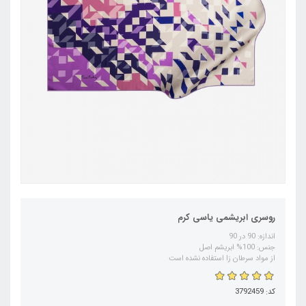
روسری ابریشمی یاسی کرم
اندازه: 90 در 90
جنس: 100% ابریشم اصل
از مواد سرطان زا استفاده نشده است
کد: 3792459