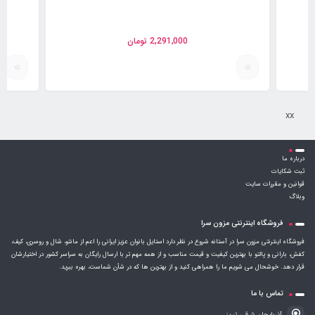
2,291,000
تومان
xx
درباره ما
ثبت شکایات
قوانین و مقررات سایت
وبلاگ
فروشگاه اینترنتی مزون سرا
فروشگاه اینترنتی مزون سرا در آستانه شروع در نظر دارد استایل بانوان عزیز ایرانی را اعم از مانتو، شال و روسری، کیف،
کفش، بارانی و پالتو با بهترین کیفیت و قیمت مناسب و از همه مهم تر با ارسال رایگان به سراسر کشور در اختیارشان
قرار دهد. خوشحال می شویم ما را همراهی کنید و از بهترین ها که در شأن شماست، بهره ببرید.
تماس با ما
آذربایجان شرقی، تبریز