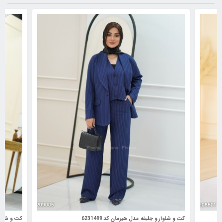
کت و شلوار و جلیقه مدل هیرمان کد 6231499
کت و شلوار م