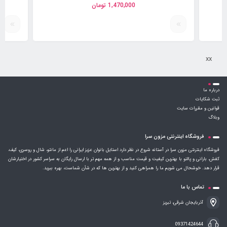
1,470,000
تومان
xx
درباره ما
ثبت شکایات
قوانین و مقررات سایت
وبلاگ
فروشگاه اینترنتی مزون سرا
فروشگاه اینترنتی مزون سرا در آستانه شروع در نظر دارد استایل بانوان عزیز ایرانی را اعم از مانتو، شال و روسری، کیف،
کفش، بارانی و پالتو با بهترین کیفیت و قیمت مناسب و از همه مهم تر با ارسال رایگان به سراسر کشور در اختیارشان
قرار دهد. خوشحال می شویم ما را همراهی کنید و از بهترین ها که در شأن شماست، بهره ببرید.
تماس با ما
آذربایجان شرقی، تبریز
09371424644