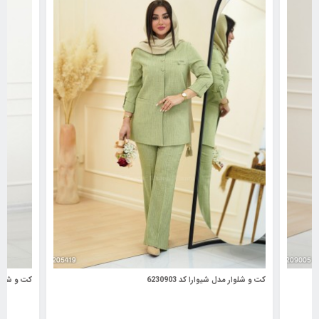
کت و شلوار مدل شیوارا کد 6230903
کت و شلوار م