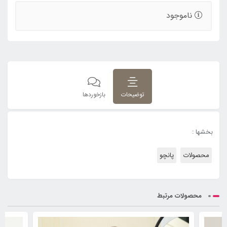
ناموجود
توضیحات
بازخوردها
بخشها :
محصولات
پانچو
محصولات مرتبط