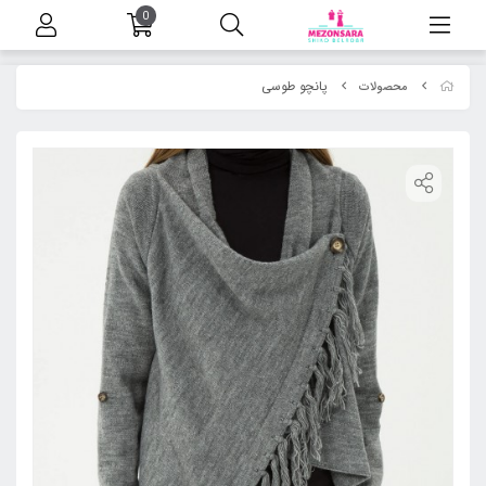
0
پانچو طوسی
محصولات