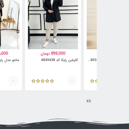
997,000
تومان
898,000
تومان
6,000
کت و دامن مدل آنوشه کد 5814803
کاپشن رایکا کد 4849438
مانتو مدل رایمهر ک
xx