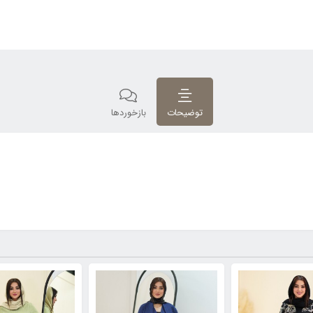
توضیحات
بازخوردها