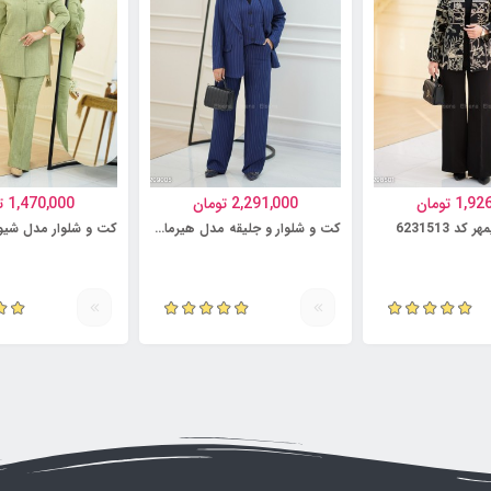
1,92
تومان
2,291,000
تومان
1,470,000
ت
د 6231513
کت و شلوار و جلیقه مدل هیرمان کد 6231499