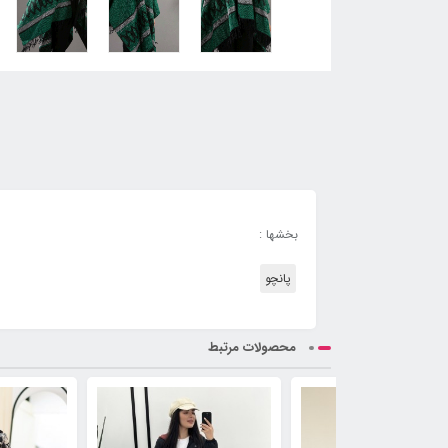
بخشها :
پانچو
محصولات مرتبط