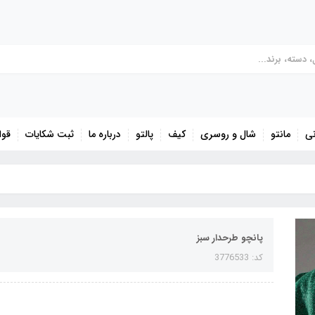
نی
مانتو
شال و روسری
کیف
پالتو
درباره ما
ثبت شکایات
قوا
پانچو طرحدار سبز
کد: 3776533