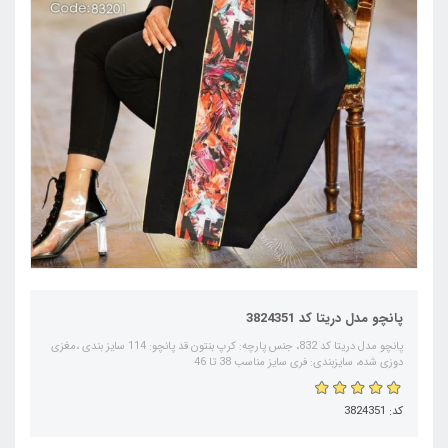
پانچو مدل دریتا کد 3824351
پانچو مدل دریتا کد 832، جنس پارچه: کرپ بنتون قد پانچو: 114 سایز بندی ،مغزی
دوزی شده، سایزبندی: فری سایز مناسب 38 تا 46
کد: 3824351