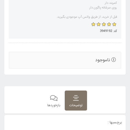
کمربند دار
روی سرشانه پاگون دار
قبل از خرید، از طریق واتس آپ موجودی بگیرید.
کد: 3949192
ناموجود
توضیحات
بازخوردها
برچسبها :