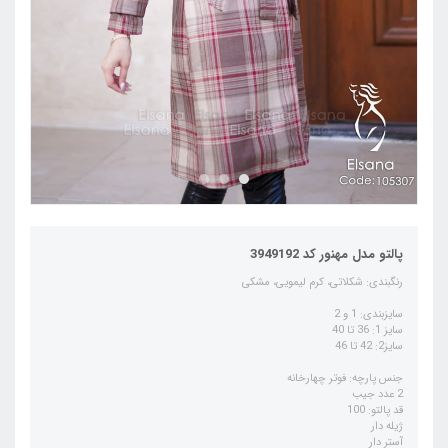
پالتو مدل مهنور کد 3949192
رنگبندی: شکلاتی، کرم لیمویی، مشکی
سایزبندی: 1 و 2
سایز 1: 36 تا 40
سایز2: 42 تا 46
جنس پارچه: فوتر چهارخانه
2 عدد جیب
قد پالتو: 100
ژیله دار
آستر دار