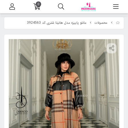
0
مانتو پاییزه مدل هانیتا شتری کد 3924563
محصولات