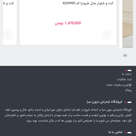
xx
کت و شلوار مدل شیوارا کد 6230903
کت و شلوار مدل زاهره
درباره ما
1,470,000
تومان
ثبت شکایات
قوانین و مقررات سایت
وبلاگ
فروشگاه اینترنتی مزون سرا
فروشگاه اینترنتی مزون سرا در آستانه شروع در نظر دارد استایل بانوان عزیز ایرانی را اعم از مانتو، شال و روسری، کیف،
کفش، بارانی و پالتو با بهترین کیفیت و قیمت مناسب و از همه مهم تر با ارسال رایگان به سراسر کشور در اختیارشان
قرار دهد. خوشحال می شویم ما را همراهی کنید و از بهترین ها که در شأن شماست، بهره ببرید.
تماس با ما