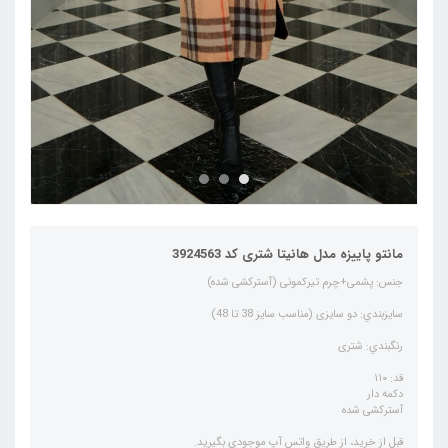
مانتو پاییزه مدل هانیتا شتری کد 3924563
جنس: پشمی+چرم تیرکمونی (آسترکشی شده)
سايزبندي: دو سایزی (مناسب سایز 38 تا 48)
رنگبندي: شتری
قد: ۱۱۰
دکمه دار
آسترکشی شده
قبل از خرید، از طریق واتس آپ موجودی بگیرید.