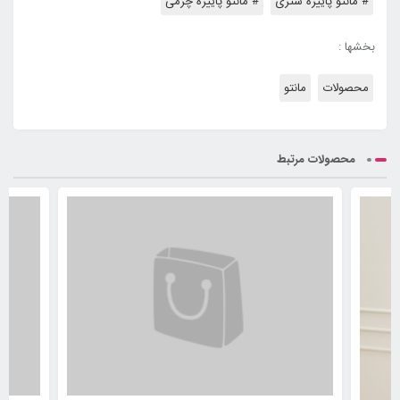
# مانتو پاییزه شتری
# مانتو پاییزه چرمی
بخشها :
محصولات
مانتو
محصولات مرتبط