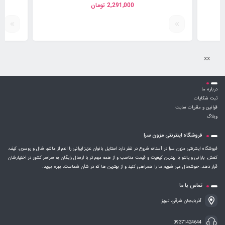
2,291,000
تومان
xx
درباره ما
ثبت شکایات
قوانین و مقررات سایت
وبلاگ
فروشگاه اینترنتی مزون سرا
فروشگاه اینترنتی مزون سرا در آستانه شروع در نظر دارد استایل بانوان عزیز ایرانی را اعم از مانتو، شال و روسری، کیف،
کفش، بارانی و پالتو با بهترین کیفیت و قیمت مناسب و از همه مهم تر با ارسال رایگان به سراسر کشور در اختیارشان
قرار دهد. خوشحال می شویم ما را همراهی کنید و از بهترین ها که در شأن شماست، بهره ببرید.
تماس با ما
آذربایجان شرقی، تبریز
09371424644