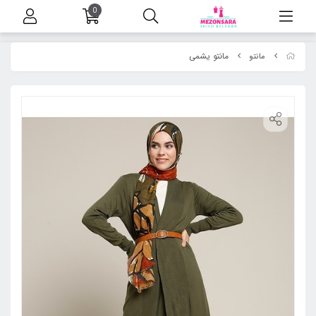
0
مانتو یشمی
مانتو