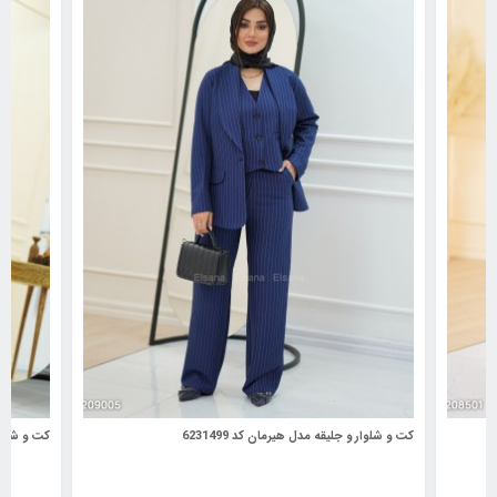
کت و شلوار و جلیقه مدل هیرمان کد 6231499
کت و شلوار م