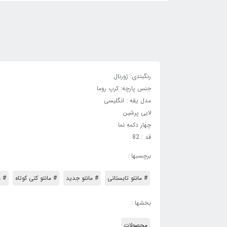
رنگبندی: ژورنال
جنس پارچه: کرپ روما
مدل یقه : انگلیسی
لایی پرشین
چهار دکمه نما
قد : 82
برچسبها :
# مانتو تابستانی
# مانتو جدید
# مانتو کتی کوتاه
# م
بخشها :
محصولات