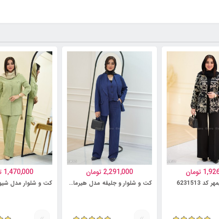
1,92
تومان
2,291,000
تومان
1,470,000
ت
د 6231513
کت و شلوار و جلیقه مدل هیرمان کد 6231499