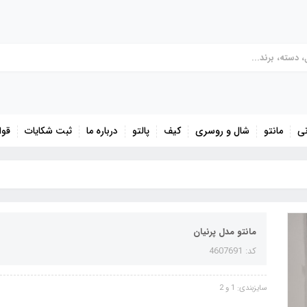
نی
مانتو
شال و روسری
کیف
پالتو
درباره ما
ثبت شکایات
قوا
مانتو مدل پرنیان
کد: 4607691
سایزبندی: 1 و 2