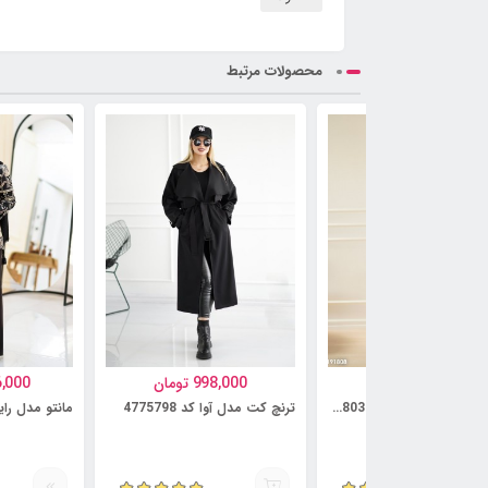
محصولات مرتبط
997,000
تومان
998,000
تومان
6,000
کت و دامن مدل آنوشه کد 5814803
ترنچ کت مدل آوا کد 4775798
مانتو مدل رایمهر ک