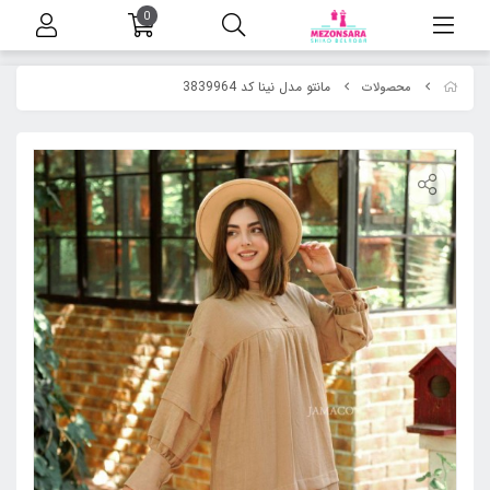
0
مانتو مدل نینا کد 3839964
محصولات