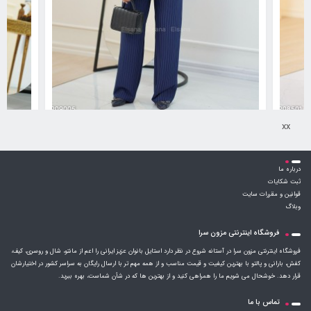
xx
کت و شلوار و جلیقه مدل هیرمان کد 6231499
کت و شلوار م
درباره ما
2,291,000
تومان
ثبت شکایات
قوانین و مقررات سایت
وبلاگ
فروشگاه اینترنتی مزون سرا
فروشگاه اینترنتی مزون سرا در آستانه شروع در نظر دارد استایل بانوان عزیز ایرانی را اعم از مانتو، شال و روسری، کیف،
کفش، بارانی و پالتو با بهترین کیفیت و قیمت مناسب و از همه مهم تر با ارسال رایگان به سراسر کشور در اختیارشان
قرار دهد. خوشحال می شویم ما را همراهی کنید و از بهترین ها که در شأن شماست، بهره ببرید.
تماس با ما