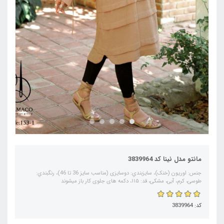
مانتو مدل نینا کد 3839964
جنس: اوریون (خنک)، سايزبندي: دوسایزی (مناسب سایز 36 تا 46)، رنگبندي:
طوسی، کرم، آبی، مشکی، قد: ۱۱۵، دکمه های جلوی کار باز میشوند
کد: 3839964