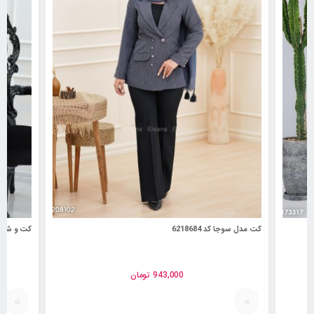
کت مدل سوجا کد 6218684
کت و شلوار مد
943,000
تومان