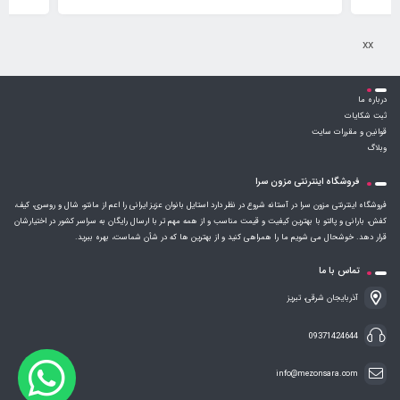
xx
درباره ما
ثبت شکایات
قوانین و مقررات سایت
وبلاگ
فروشگاه اینترنتی مزون سرا
فروشگاه اینترنتی مزون سرا در آستانه شروع در نظر دارد استایل بانوان عزیز ایرانی را اعم از مانتو، شال و روسری، کیف،
کفش، بارانی و پالتو با بهترین کیفیت و قیمت مناسب و از همه مهم تر با ارسال رایگان به سراسر کشور در اختیارشان
قرار دهد. خوشحال می شویم ما را همراهی کنید و از بهترین ها که در شأن شماست، بهره ببرید.
تماس با ما
آذربایجان شرقی، تبریز
09371424644
info@mezonsara.com