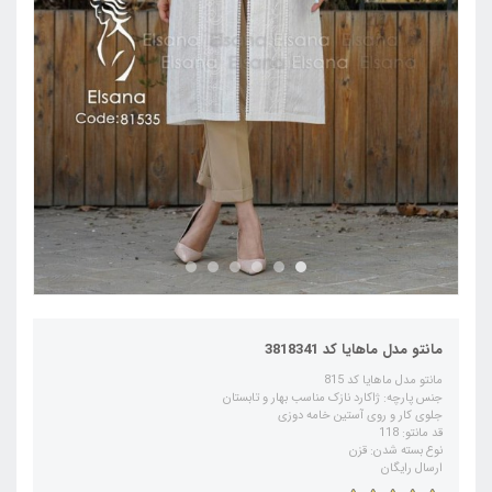
مانتو مدل ماهایا کد 3818341
مانتو مدل ماهایا کد 815
جنس پارچه: ژاکارد نازک مناسب بهار و تابستان
جلوی کار و روی آستین خامه دوزی
قد مانتو: 118
نوع بسته شدن: قزن
ارسال رایگان