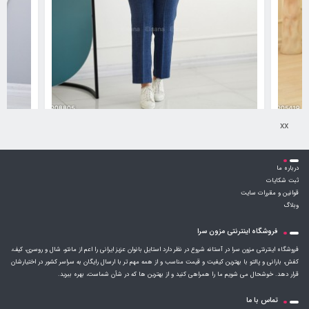
xx
کت و شلوار مدل زاهره کد 6230846
کت مدل سروشا
درباره ما
1,631,000
تومان
ثبت شکایات
قوانین و مقررات سایت
وبلاگ
فروشگاه اینترنتی مزون سرا
فروشگاه اینترنتی مزون سرا در آستانه شروع در نظر دارد استایل بانوان عزیز ایرانی را اعم از مانتو، شال و روسری، کیف،
کفش، بارانی و پالتو با بهترین کیفیت و قیمت مناسب و از همه مهم تر با ارسال رایگان به سراسر کشور در اختیارشان
قرار دهد. خوشحال می شویم ما را همراهی کنید و از بهترین ها که در شأن شماست، بهره ببرید.
تماس با ما