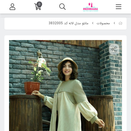
0
مانتو مدل لاله کد 3832005
محصولات