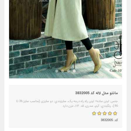
مانتو مدل لاله کد 3832005
جنس: لینن ساده+ لینن راه راه درجه یک، سايزبندي: دو سایزی (مناسب سایز 36 تا
46)، رنگبندي: کرم، سدری، قد: ۱۱۲، غزن دارد
کد: 3832005