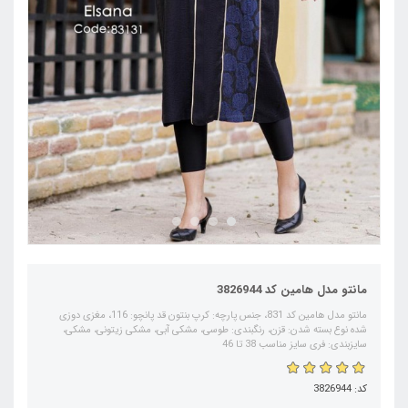
مانتو مدل هامین کد 3826944
مانتو مدل هامین کد 831، جنس پارچه: کرپ بنتون قد پانچو: 116، مغزی دوزی
شده نوع بسته شدن: قزن، رنگبندی: طوسی، مشکی آبی، مشکی زیتونی، مشکی،
سایزبندی: فری سایز مناسب 38 تا 46
کد: 3826944