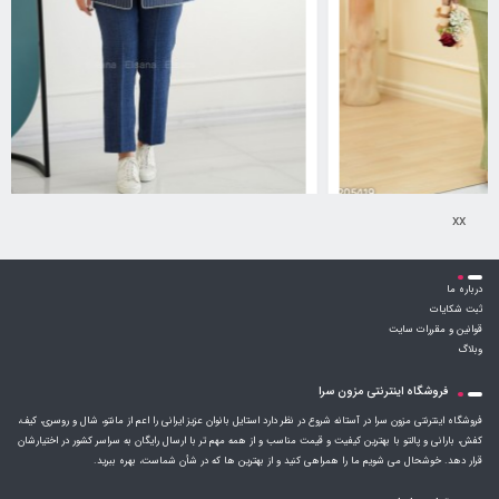
کت مدل سروشا
xx
کت و شلوار مدل زاهره کد 6230846
درباره ما
1,631,000
تومان
ثبت شکایات
قوانین و مقررات سایت
وبلاگ
فروشگاه اینترنتی مزون سرا
فروشگاه اینترنتی مزون سرا در آستانه شروع در نظر دارد استایل بانوان عزیز ایرانی را اعم از مانتو، شال و روسری، کیف،
کفش، بارانی و پالتو با بهترین کیفیت و قیمت مناسب و از همه مهم تر با ارسال رایگان به سراسر کشور در اختیارشان
قرار دهد. خوشحال می شویم ما را همراهی کنید و از بهترین ها که در شأن شماست، بهره ببرید.