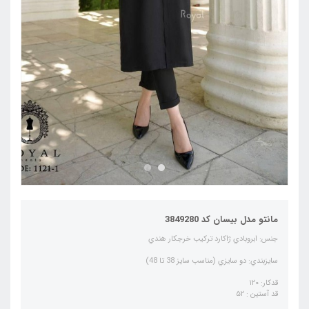
مانتو مدل بیسان کد 3849280
جنس: ابروبادي ژاكارد تركيب خرجكار هندي
سايزبندي: دو سايزي (مناسب سایز 38 تا 48)
قدکار: ۱۲۰
قد آستین : ۵۲