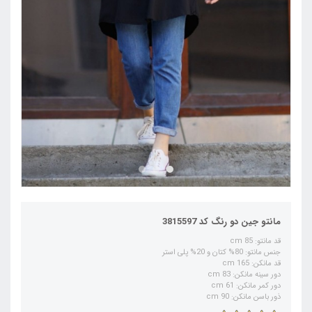
مانتو جین دو رنگ کد 3815597
قد مانتو: 85 cm
جنس مانتو: 80% کتان و 20% پلی استر
قد مانکن: 165 cm
دور سینه مانکن: 83 cm
دور کمر مانکن: 61 cm
ذور باسن مانکن: 90 cm