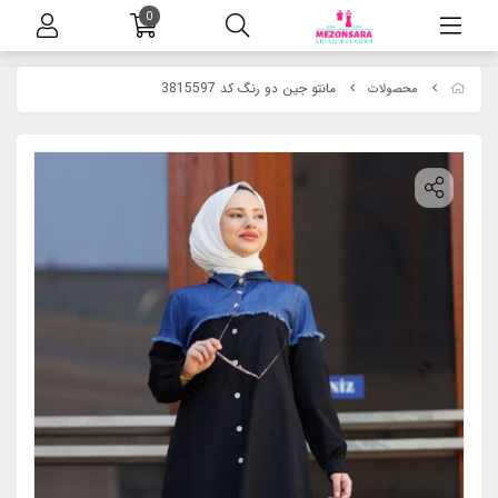
0
مانتو جین دو رنگ کد 3815597
محصولات