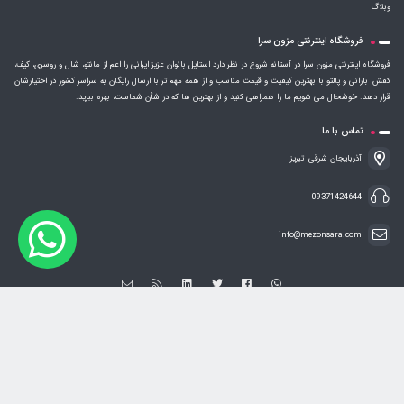
وبلاگ
فروشگاه اینترنتی مزون سرا
فروشگاه اینترنتی مزون سرا در آستانه شروع در نظر دارد استایل بانوان عزیز ایرانی را اعم از مانتو، شال و روسری، کیف،
کفش، بارانی و پالتو با بهترین کیفیت و قیمت مناسب و از همه مهم تر با ارسال رایگان به سراسر کشور در اختیارشان
قرار دهد. خوشحال می شویم ما را همراهی کنید و از بهترین ها که در شأن شماست، بهره ببرید.
تماس با ما
آذربایجان شرقی، تبریز
09371424644
info@mezonsara.com