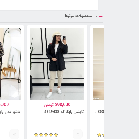
محصولات مرتبط
997,000
تومان
898,000
تومان
6,000
کت و دامن مدل آنوشه کد 5814803
کاپشن رایکا کد 4849438
مانتو مدل رایمهر ک