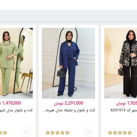
1,92
تومان
2,291,000
تومان
1,470,000
ت
د 6231513
کت و شلوار و جلیقه مدل هیرمان کد 6231499