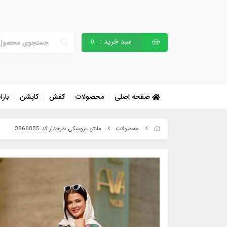
سبد خرید :
0
صفحه اصلی
محصولات
کفش
کاپشن
بارا
مانتو عروسکی طرحدار کد 3866855
محصولات