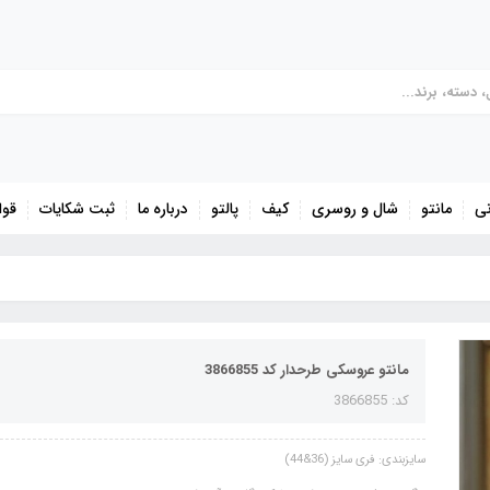
نی
مانتو
شال و روسری
کیف
پالتو
درباره ما
ثبت شکایات
قوا
مانتو عروسکی طرحدار کد 3866855
کد: 3866855
سایزبندی: فری سایز (36&44)