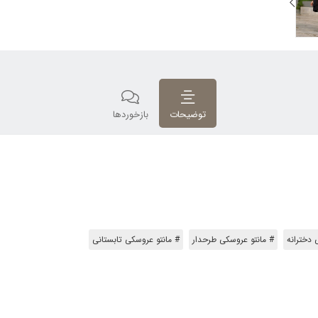
توضیحات
بازخوردها
 دخترانه
# مانتو عروسکی طرحدار
# مانتو عروسکی تابستانی