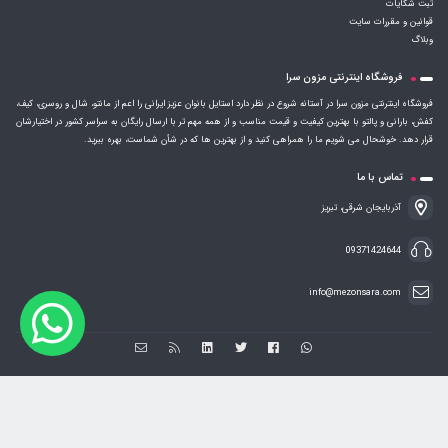
درباره ما
ثبت شکایات
قوانین و مقررات سایت
وبلاگ
فروشگاه اینترنتی مزون سرا
فروشگاه اینترنتی مزون سرا در آستانه شروع در نظر دارد استایل بانوان عزیز ایرانی را اعم از مانتو، شال و روسری، کیف،
کفش، بارانی و پالتو با بهترین کیفیت و قیمت مناسب و از همه مهم تر با ارسال رایگان به سراسر کشور در اختیارشان
قرار دهد. خوشحال می شویم ما را همراهی کنید و از بهترین ها که در شأن شماست، بهره ببرید.
تماس با ما
آذربایجان شرقی، تبریز
09371424644
info@mezonsara.com