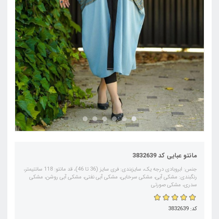
مانتو عبایی کد 3832639
جنس: ابروبادی درجه یک، سایزبندی: فری سایز (36 تا 46)، قد مانتو: 118 سانتیمتر،
رنگبندی: مشکی آبی، مشکی سرخابی، مشکی آبی نفتی، مشکی آبی روشن، مشکی
سدری، مشکی صورتی
کد: 3832639