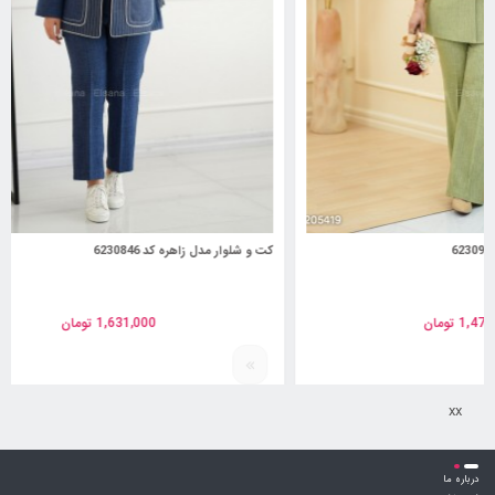
کت و شلوار مدل زاهره کد 6230846
کت مدل سروشا
1,631,000
تومان
xx