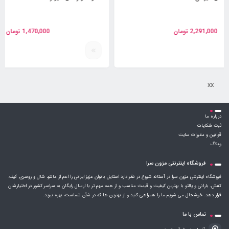
1,470,000
تومان
xx
درباره ما
ثبت شکایات
قوانین و مقررات سایت
وبلاگ
فروشگاه اینترنتی مزون سرا
فروشگاه اینترنتی مزون سرا در آستانه شروع در نظر دارد استایل بانوان عزیز ایرانی را اعم از مانتو، شال و روسری، کیف،
کفش، بارانی و پالتو با بهترین کیفیت و قیمت مناسب و از همه مهم تر با ارسال رایگان به سراسر کشور در اختیارشان
قرار دهد. خوشحال می شویم ما را همراهی کنید و از بهترین ها که در شأن شماست، بهره ببرید.
تماس با ما