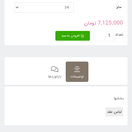
سایز
7,125,000
تومان
تعداد
افزودن به سبد
توضیحات
بازخوردها
بخشها :
لباس عقد