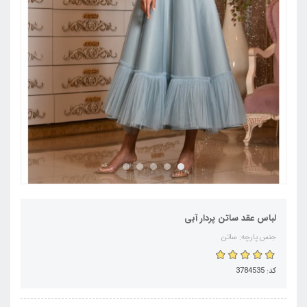
لباس عقد ساتن پردار آبی
جنس پارچه: ساتن
کد: 3784535