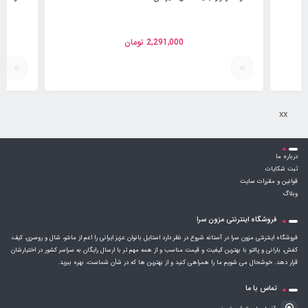
2,291,000
تومان
xx
درباره ما
ثبت شکایات
قوانین و مقررات سایت
وبلاگ
فروشگاه اینترنتی مزون سرا
فروشگاه اینترنتی مزون سرا در آستانه شروع در نظر دارد استایل بانوان عزیز ایرانی را اعم از مانتو، شال و روسری، کیف،
کفش، بارانی و پالتو با بهترین کیفیت و قیمت مناسب و از همه مهم تر با ارسال رایگان به سراسر کشور در اختیارشان
قرار دهد. خوشحال می شویم ما را همراهی کنید و از بهترین ها که در شأن شماست، بهره ببرید.
تماس با ما