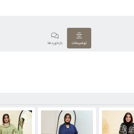
توضیحات
بازخوردها