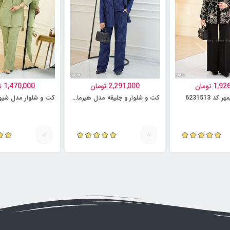
1,92
تومان
2,291,000
تومان
1,470,000
ت
د 6231513
کت و شلوار و جلیقه مدل هیرمان کد 6231499