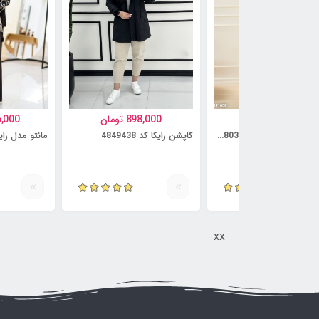
997,000
تومان
898,000
تومان
6,000
کت و دامن مدل آنوشه کد 5814803
کاپشن رایکا کد 4849438
مانتو مدل رایمهر ک
xx