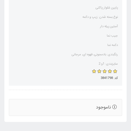
پایین شلوار پاکتی
نوع بسته شدن: زیپ و دکمه
آستین پیله دار
جیب نما
دکمه نما
رنگبندی: بادمجونی، قهوه ای، مرجانی
سایزبندی: 1و 2
کد: 3841798
ناموجود