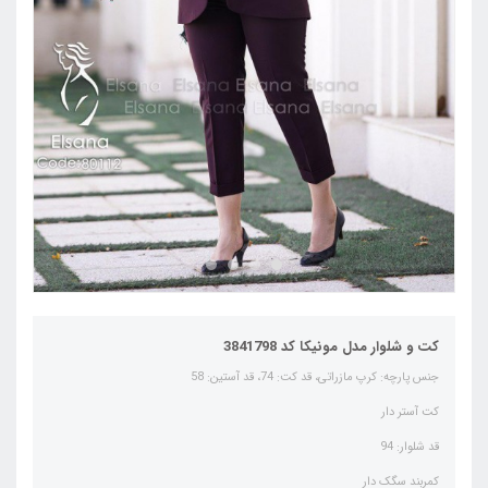
کت و شلوار مدل مونیکا کد 3841798
جنس پارچه: کرپ مازراتی، قد کت: 74، قد آستین: 58
کت آستر دار
قد شلوار: 94
کمربند سگک دار