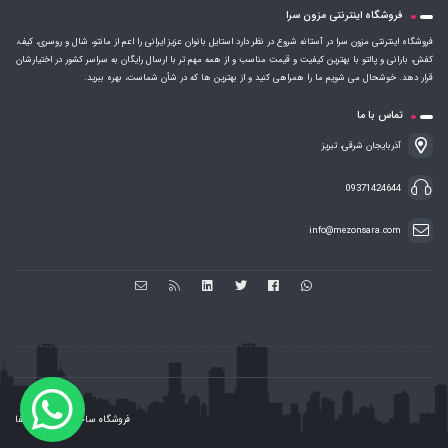
فروشگاه اینترنتی مزون سرا
فروشگاه اینترنتی مزون سرا در آستانه شروع در نظر دارد استایل بانوان عزیز ایرانی را اعم از مانتو، شال و روسری، کیف،
کفش، بارانی و پالتو با بهترین کیفیت و قیمت مناسب و از همه مهم تر با ارسال رایگان به سراسر کشور در اختیارشان
قرار دهد. خوشحال می شویم ما را همراهی کنید و از بهترین ها که در شأن شماست، بهره ببرید.
تماس با ما
آذربایجان شرقی، تبریز
09371424644
info@mezonsara.com
فروشگاه ساخته شده با شاپفا