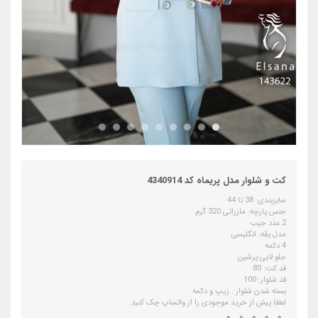
کت و شلوار مدل پریماه کد 4340914
سایزبندی: 38 تا 44
جنس پارچه: مازراتی 320 گرم
2 عدد جیب
مدل یقه: انگلیسی
4 دکمه
جلو لایی پرشین
قد کت: 80
قد شلوار: 100
بسته شدن شلوار : زیپ و دکمه
لطفا پیش از خرید موجودی را از واتساپ چک کنید.