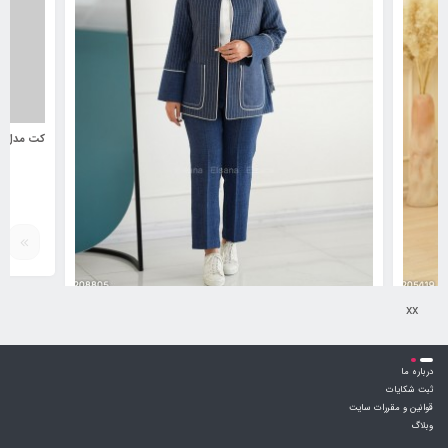
کت مدل سروشا کد 6218735
xx
کت و شلوار مدل زاهره کد 6230846
درباره ما
1,631,000
تومان
ثبت شکایات
قوانین و مقررات سایت
وبلاگ