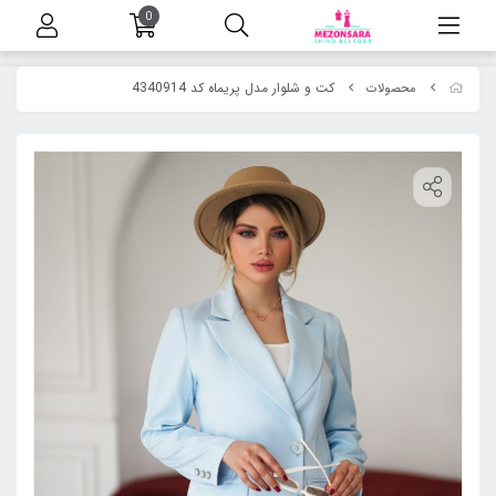
0
کت و شلوار مدل پریماه کد 4340914
محصولات