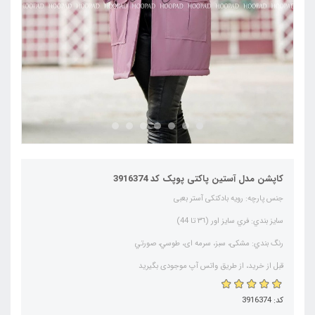
کاپشن مدل آستین پاکتی پوپک کد 3916374
جنس پارچه: رویه بادکنکی آستر بعبی
سايز بندي: فري سايز اور (٣٦ تا 44)
رنگ بندي: مشکی، سبز، سرمه ای، طوسي، صورتي
قبل از خرید، از طریق واتس آپ موجودی بگیرید
کد: 3916374