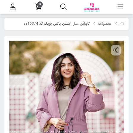
0
کاپشن مدل آستین پاکتی پوپک کد 3916374
محصولات