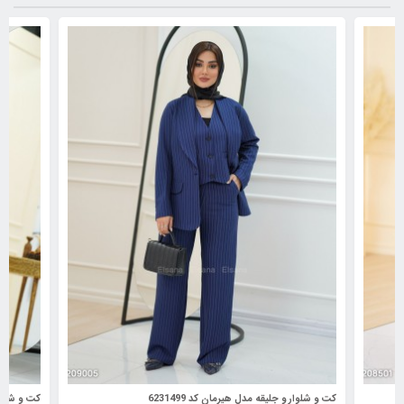
کت و شلوار و جلیقه مدل هیرمان کد 6231499
کت و شلوار م