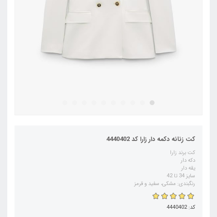
کت زنانه دکمه دار زارا کد 4440402
کت برند زارا
دکه دار
یقه دار
سایز 34 تا 42
رنگبندی: مشکی، سفید و قرمز
کد: 4440402