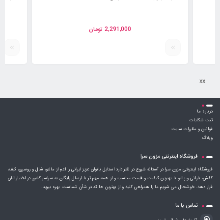
2,291,000
تومان
xx
درباره ما
ثبت شکایات
قوانین و مقررات سایت
وبلاگ
فروشگاه اینترنتی مزون سرا
فروشگاه اینترنتی مزون سرا در آستانه شروع در نظر دارد استایل بانوان عزیز ایرانی را اعم از مانتو، شال و روسری، کیف،
کفش، بارانی و پالتو با بهترین کیفیت و قیمت مناسب و از همه مهم تر با ارسال رایگان به سراسر کشور در اختیارشان
قرار دهد. خوشحال می شویم ما را همراهی کنید و از بهترین ها که در شأن شماست، بهره ببرید.
تماس با ما